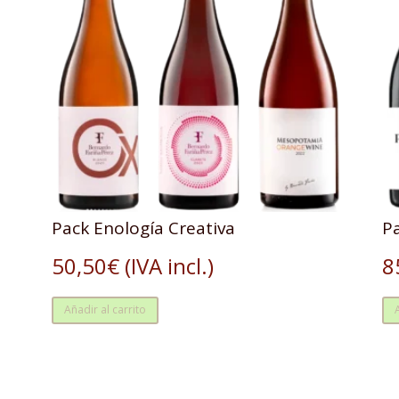
Pack Enología Creativa
P
50,50
€
(IVA incl.)
8
Añadir al carrito