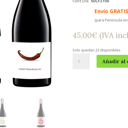
Contine
SULFITOS
Envío GRATIS
(para Peninsula en
45,00
€
(IVA incl
Solo quedan 23 disponibles
Pack
Añadir al 
Vermuts
de
Autor
cantidad