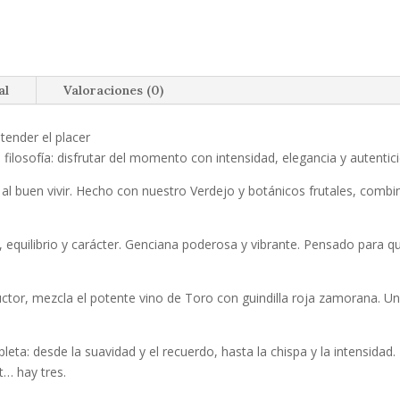
al
Valoraciones (0)
tender el placer
filosofía: disfrutar del momento con intensidad, elegancia y autentic
l buen vivir. Hecho con nuestro Verdejo y botánicos frutales, comb
equilibrio y carácter. Genciana poderosa y vibrante. Pensado para qui
uctor, mezcla el potente vino de Toro con guindilla roja zamorana. U
eta: desde la suavidad y el recuerdo, hasta la chispa y la intensidad.
t… hay tres.