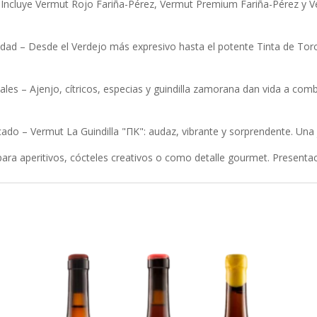
Incluye Vermut Rojo Fariña-Pérez, Vermut Premium Fariña-Pérez y Ver
lidad – Desde el Verdejo más expresivo hasta el potente Tinta de Tor
nales – Ajenjo, cítricos, especias y guindilla zamorana dan vida a co
cado – Vermut La Guindilla "ΠΚ": audaz, vibrante y sorprendente. Una
l para aperitivos, cócteles creativos o como detalle gourmet. Presenta