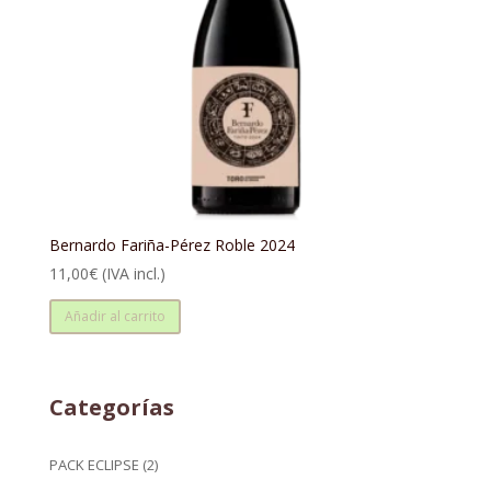
Bernardo Fariña-Pérez Roble 2024
11,00
€
(IVA incl.)
Añadir al carrito
Categorías
2
PACK ECLIPSE
2
productos