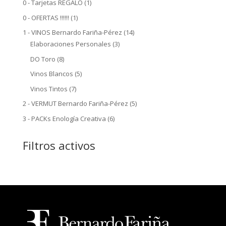
1
0 - Tarjetas REGALO
1
producto
1
0 - OFERTAS !!!!!!
1
producto
14
1 - VINOS Bernardo Fariña-Pérez
14
3
productos
Elaboraciones Personales
3
productos
8
DO Toro
8
productos
5
Vinos Blancos
5
productos
7
Vinos Tintos
7
productos
5
2 - VERMUT Bernardo Fariña-Pérez
5
productos
6
3 - PACKs Enología Creativa
6
productos
Filtros activos