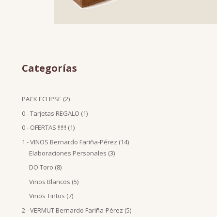
Categorías
2
PACK ECLIPSE
2
productos
1
0 - Tarjetas REGALO
1
producto
1
0 - OFERTAS !!!!!!
1
producto
14
1 - VINOS Bernardo Fariña-Pérez
14
3
productos
Elaboraciones Personales
3
productos
8
DO Toro
8
productos
5
Vinos Blancos
5
productos
7
Vinos Tintos
7
productos
5
2 - VERMUT Bernardo Fariña-Pérez
5