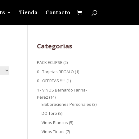
ts
Tienda
Contacto
Categorías
2
PACK ECLIPSE
2
productos
1
0 - Tarjetas REGALO
1
producto
1
0 - OFERTAS !!!!!!
1
producto
1 - VINOS Bernardo Fariña-
14
Pérez
14
productos
3
Elaboraciones Personales
3
productos
8
DO Toro
8
productos
5
Vinos Blancos
5
productos
7
Vinos Tintos
7
productos