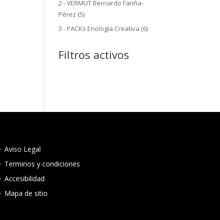
2 - VERMUT Bernardo Fariña-
5
Pérez
5
productos
6
3 - PACKs Enología Creativa
6
productos
Filtros activos
Aviso Legal
Terminos y condiciones
Accesibilidad
Mapa de sitio